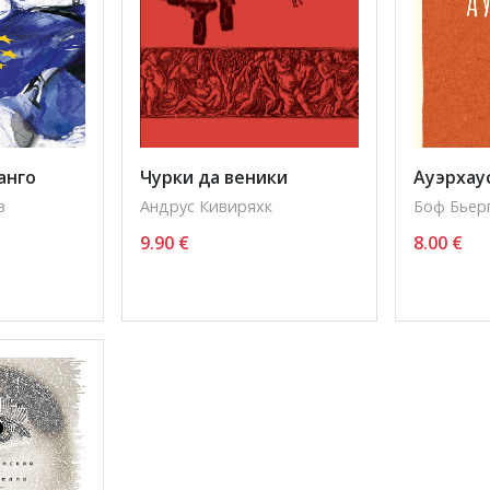
анго
Чурки да веники
Ауэрхау
в
Андрус Кивиряхк
Боф Бьер
9.90
€
8.00
€