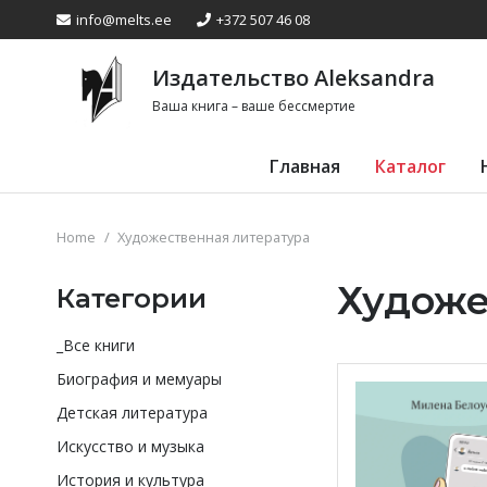
info@melts.ee
+372 507 46 08
Издательство Аleksandra
Ваша книга – ваше бессмертие
Главная
Каталог
Home
/
Художественная литература
Художе
Категории
_Все книги
Биография и мемуары
Детская литература
Искусство и музыка
История и культура