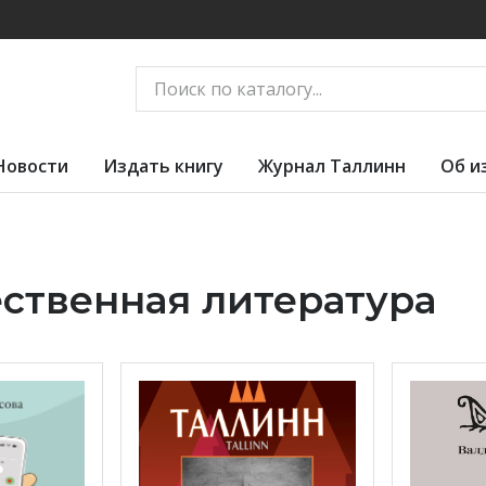
Новости
Издать книгу
Журнал Таллинн
Об и
ственная литература