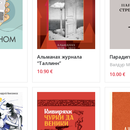
Альманах журнала
Парадиг
“Таллинн”
Валдур М
10.90
€
10.00
€