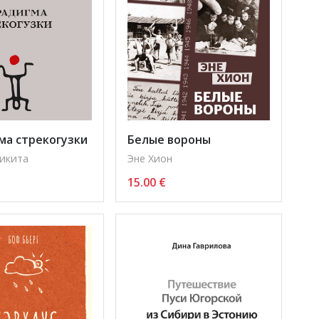
ма стрекогузки
Белые вороны
икита
Эне Хион
15.00
€