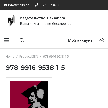
info@melts.ee
+372 507 46 08
Издательство Аleksandra
Ваша книга – ваше бессмертие
Мой аккаунт
Home
/
Product ISBN
/
978-9916-9538-1-5
978-9916-9538-1-5