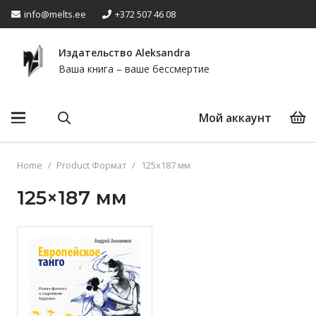
info@melts.ee
+372 507 46 08
Издательство Аleksandra
Ваша книга – ваше бессмертие
Мой аккаунт
Home
/
Product Формат
/
125x187 мм
125×187 мм