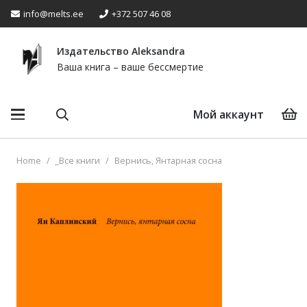
info@melts.ee
+372 507 46 08
Издательство Аleksandra
Ваша книга – ваше бессмертие
Мой аккаунт
Home
/
_Все книги
/
Вернись, Янтарная сосна